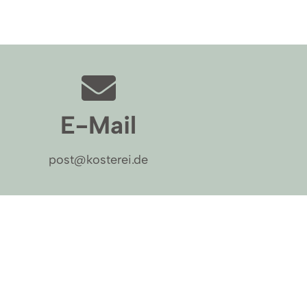
E-Mail
post@kosterei.de