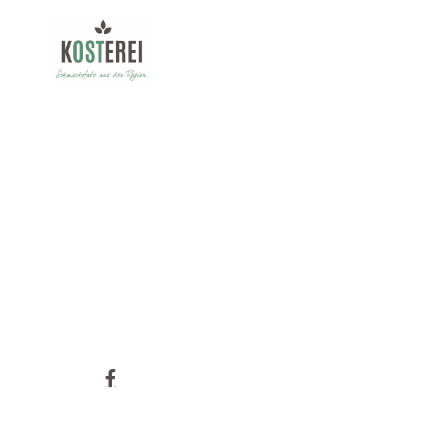
SUPPE
10.1