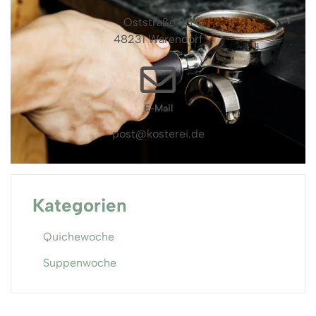
Oststraße 38
48231 Warendorf
E-Mail
post@kosterei.de
Kategorien
Quichewoche
Suppenwoche