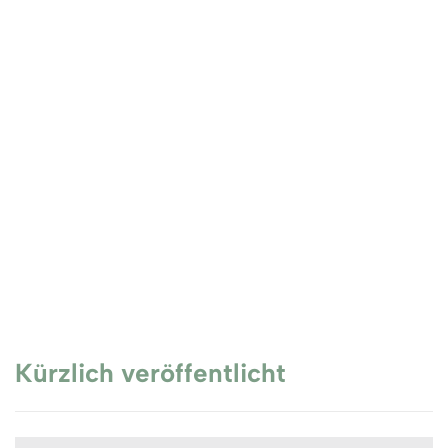
WIR SIND VOM 02.08. BIS ZUM
14.8. IM URLAUB
Kaffeekurs am Samstag 29.03.2025 um 13:30 –
15:00 Stefan Kurlovich 14.01.2025 bis 18.01.2025
Kuchen - und Gebackenes Anschrift Oststraße...
Kürzlich veröffentlicht