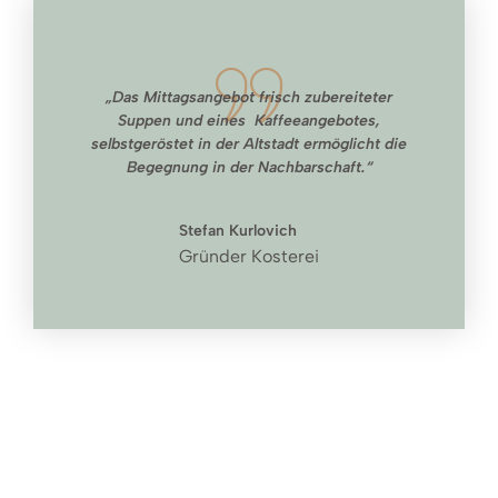
„Das Mittagsangebot frisch zubereiteter
Suppen und eines Kaffeeangebotes,
selbstgeröstet in der Altstadt ermöglicht die
Begegnung in der Nachbarschaft.“
Stefan Kurlovich
Gründer Kosterei