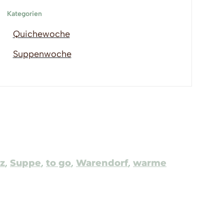
Kategorien
Quichewoche
Suppenwoche
z
,
Suppe
,
to go
,
Warendorf
,
warme