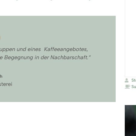
 Suppen und eines Kaffeeangebotes,
die Begegnung in der Nachbarschaft.“
ch
St
terei
S