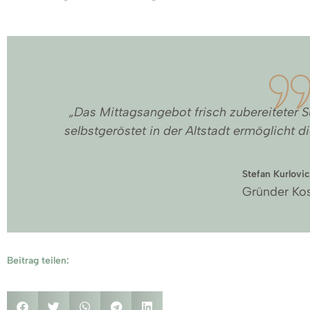
„Das Mittagsangebot frisch zubereiteter
selbstgeröstet in der Altstadt ermöglicht 
Stefan Kurlovi
Gründer Kos
Beitrag teilen: