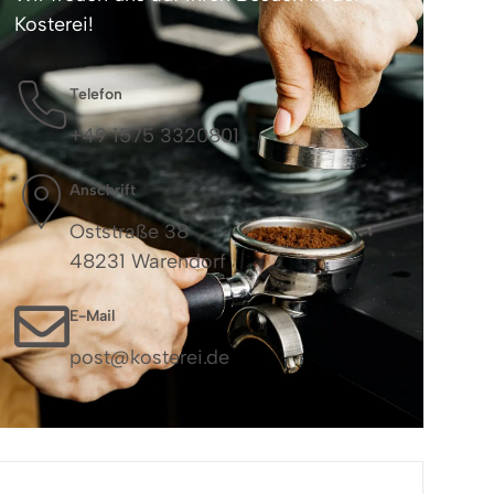
Kosterei!
Telefon
+49 1575 3320801
Anschrift
Oststraße 38
48231 Warendorf
E-Mail
post@kosterei.de