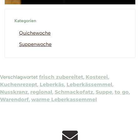
Kategorien
Quichewoche
Suppenwoche
Verschlagwortet
frisch zubereitet
,
Kosterei
,
Kuchenrezept
,
Leberkäs
,
Leberkässemmel
,
Nusskranz
,
regional
,
Schmackofatz
,
Suppe
,
to go
,
Warendorf
,
warme Leberkassemmel