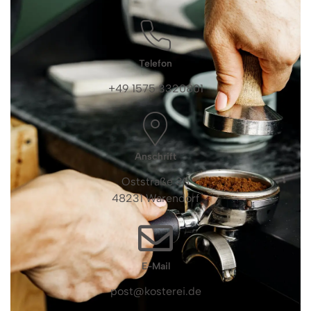
Telefon
+49 1575 3320801
Anschrift
Oststraße 38
48231 Warendorf
E-Mail
post@kosterei.de