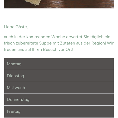
Liebe Gäste,
auch in der kommenden Woche erwartet Sie täglich ein
frisch zubereitete Suppe mit Zutaten aus der Region! Wir
freuen uns auf Ihren Besuch vor Ort!
Montag
Dienstag
Mittwoch
Donnerstag
Freitag