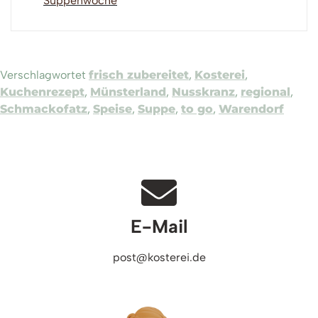
Suppenwoche
Verschlagwortet
frisch zubereitet
,
Kosterei
,
Kuchenrezept
,
Münsterland
,
Nusskranz
,
regional
,
Schmackofatz
,
Speise
,
Suppe
,
to go
,
Warendorf
E-Mail
post@kosterei.de