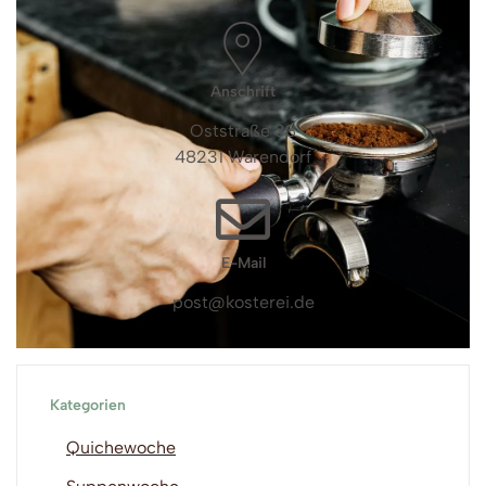
Anschrift
Oststraße 38
48231 Warendorf
E-Mail
post@kosterei.de
Kategorien
Quichewoche