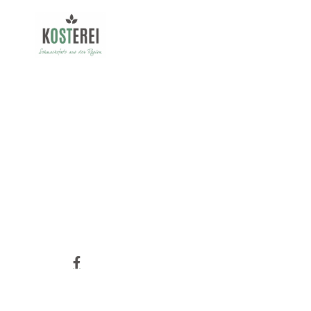
SUPPE
03.1