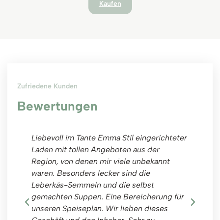
Kaufen
Zufriedene Kunden
Bewertungen
Liebevoll im Tante Emma Stil eingerichteter
Imm
Laden mit tollen Angeboten aus der
ein
Region, von denen mir viele unbekannt
Pla
waren. Besonders lecker sind die
Kaf
Leberkäs-Semmeln und die selbst
aus
gemachten Suppen. Eine Bereicherung für
unseren Speiseplan. Wir lieben dieses
Cla
Ku